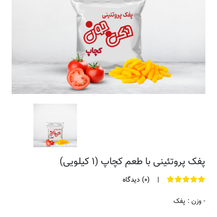
پفک پروتئینی با طعم کچاپ (۱ کیلویی)
|
(۰) دیدگاه
- وزن : پفک